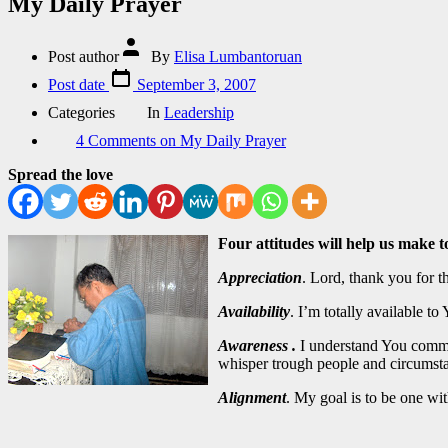
My Daily Prayer
Post author
By
Elisa Lumbantoruan
Post date
September 3, 2007
Categories
In
Leadership
4 Comments
on My Daily Prayer
Spread the love
Four attitudes will help us make 
Appreciation
. Lord, thank you for th
Availability
. I’m totally available to
Awareness
.
I understand You commun
whisper trough people and circumst
Alignment
. My goal is to be one wit