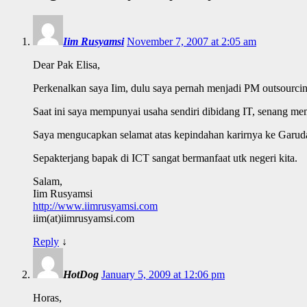
Iim Rusyamsi
November 7, 2007 at 2:05 am
Dear Pak Elisa,
Perkenalkan saya Iim, dulu saya pernah menjadi PM outsourc
Saat ini saya mempunyai usaha sendiri dibidang IT, senang m
Saya mengucapkan selamat atas kepindahan karirnya ke Garuda
Sepakterjang bapak di ICT sangat bermanfaat utk negeri kita.
Salam,
Iim Rusyamsi
http://www.iimrusyamsi.com
iim(at)iimrusyamsi.com
Reply
↓
HotDog
January 5, 2009 at 12:06 pm
Horas,