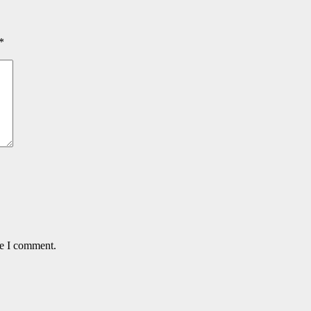
*
me I comment.