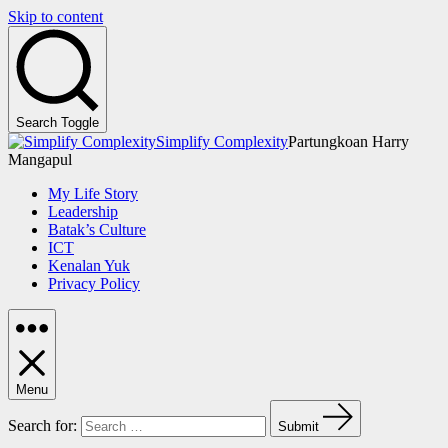
Skip to content
Search Toggle
Simplify Complexity
Partungkoan Harry
Mangapul
My Life Story
Leadership
Batak’s Culture
ICT
Kenalan Yuk
Privacy Policy
Menu
Search for:
Submit